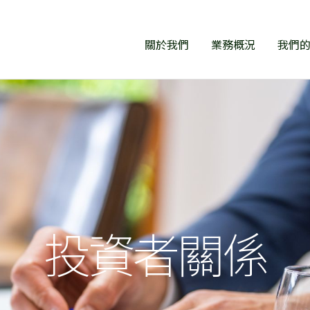
關於我們
業務概況
我們
我們的品牌
THE TWINS 雙子匯
工作機會
財務報告
業務里程碑
SOGO
最新公告
集團架構
CVISION
投資者關係