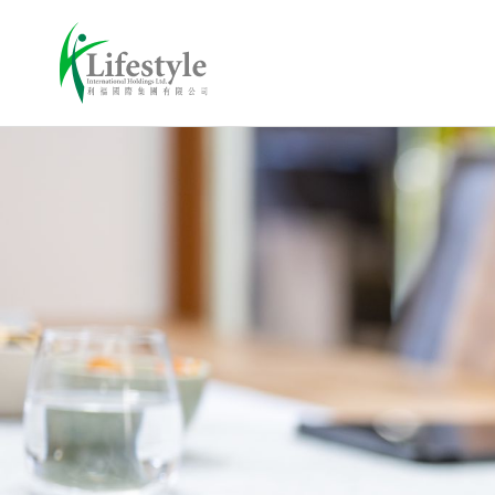
關於我們
業務概況
我們的品牌
我們的團隊
The Twins 雙子匯
業務里程碑
投資者關係
工作機會
SOGO
集團架構
租務查詢
財務報告
CVISION
聯絡我們
執行董事
最新公告
我們的承諾