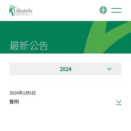
關於我們
最新公告
業務概況
我們的品牌
業務里程碑
我們的團隊
The Twins 雙子匯
集團架構
SOGO
投資者關係
工作機會
執行董事
2024年1月5日
CVISION
租務查詢
財務報告
聲明
我們的承諾
最新公告
聯絡我們