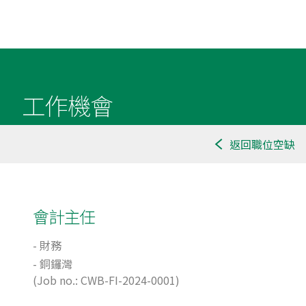
關於我們
業務概況
我們的品牌
業務里程碑
我們的團隊
The Twins 雙子匯
工作機會
集團架構
SOGO
投資者關係
工作機會
返回職位空缺
執行董事
CVISION
租務查詢
財務報告
我們的承諾
會計主任
最新公告
聯絡我們
- 財務
- 銅鑼灣
(Job no.: CWB-FI-2024-0001)