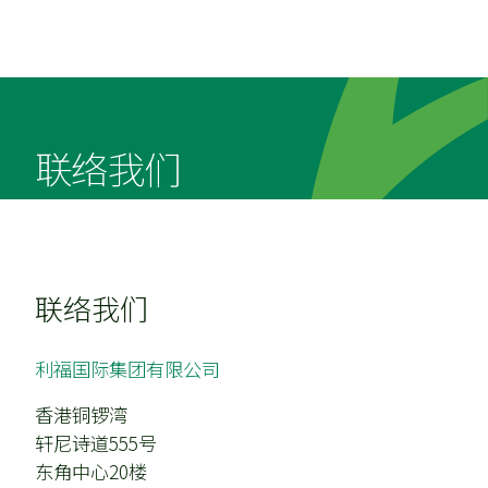
关于我们
业务概况
我们的品牌
业务里程碑
我们的团队
The Twins 双子汇
联络我们
集团架构
SOGO
投资者关系
工作机会
执行董事
CVISION
租务查询
财务报告
联络我们
我们的承诺
最新公告
联络我们
利福国际集团有限公司
香港铜锣湾
轩尼诗道555号
东角中心20楼